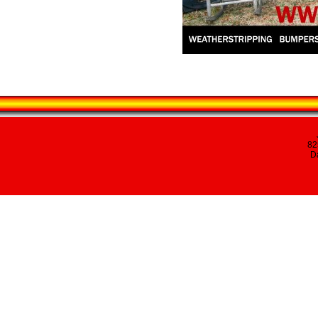
82
Da